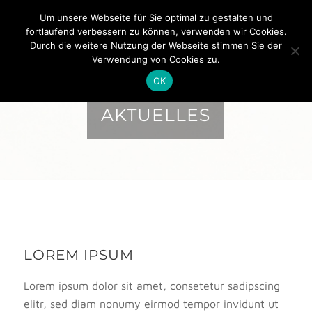
Um unsere Webseite für Sie optimal zu gestalten und
fortlaufend verbessern zu können, verwenden wir Cookies.
Durch die weitere Nutzung der Webseite stimmen Sie der
Verwendung von Cookies zu.
OK
AKTUELLES
LOREM IPSUM
Lorem ipsum dolor sit amet, consetetur sadipscing
elitr, sed diam nonumy eirmod tempor invidunt ut